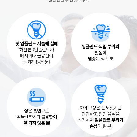
첫 임플란트 시술에 실패
임플란트 식립 부위의
하신 분 (임플란트가
잇몸에
빠지거나 골융합이
염증
이 생긴 분
잘되지 않은 분)
치아 고정은 잘 되었지만
잦은 흡연
으로
단단하고 질긴 음식을
임플란트와의
골융합이
섭취하여
임플란트 부위가
잘 되지 않은 분
손상
이 된 분