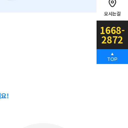
오시는길
1668-
2872
▲
TOP
요!