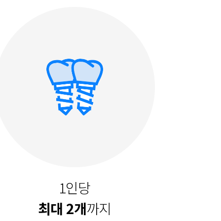
1인당
최대 2개
까지