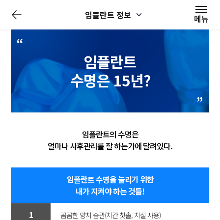
전
임플란트 정보
체
메뉴
메
뉴
닫
기
임플란트
수명은 15년?
임플란트의 수명은
얼마나 사후관리를 잘 하는가에 달려있다.
임플란트 수명을 늘리기 위한
내가 지켜야 하는 것들!
1
꼼꼼한 양치 습관(치간 칫솔, 치실 사용)